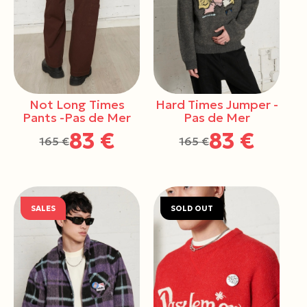
Hard Times Jumper -
Not Long Times
Pas de Mer
Pants -Pas de Mer
83 €
83 €
165 €
165 €
SALES
SOLD OUT