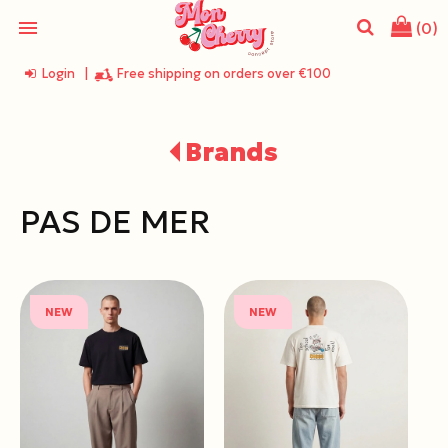
menu
(0)
Login
|
Free shipping on orders over €100
search
Brands
PAS DE MER
NEW
NEW