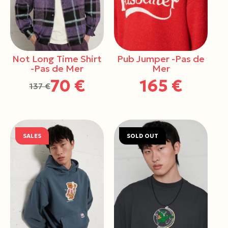
Not Long Time Shirt
Pub Jumper -Pas de
-Pas de Mer
Mer
70 €
165 €
137 €
SALES
SOLD OUT