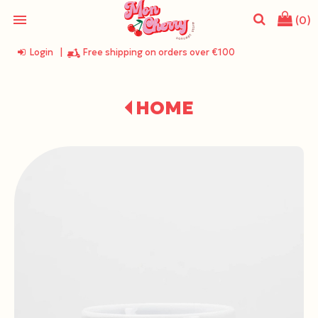
menu
(0)
Login
|
Free shipping on orders over €100
search
HOME