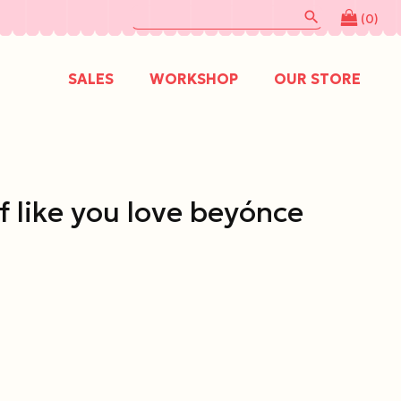
search
(0)
SALES
WORKSHOP
OUR STORE
f like you love beyónce