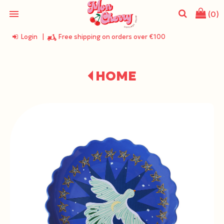
menu
(0)
Login
|
Free shipping on orders over €100
search
HOME