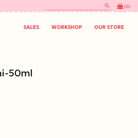
search
(0)
SALES
WORKSHOP
OUR STORE
i-50ml