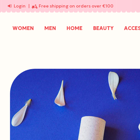
Login
|
Free shipping on orders over €100
WOMEN
MEN
HOME
BEAUTY
ACCE