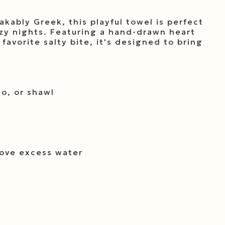
kably Greek, this playful towel is perfect
zy nights. Featuring a hand-drawn heart
 favorite salty bite, it's designed to bring
eo, or shawl
move excess water