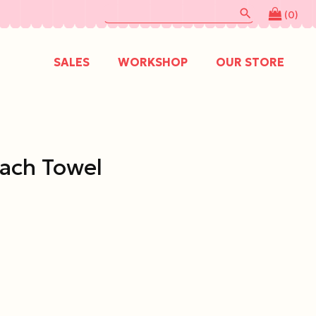
search
(0)
SALES
WORKSHOP
OUR STORE
each Towel