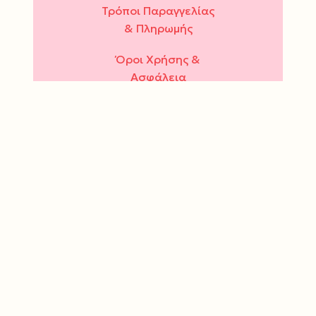
Τρόποι Παραγγελίας
& Πληρωμής
Όροι Χρήσης &
Ασφάλεια
Πολιτική Απορρήτου
ΔΕΥ - ΤΕΤ - ΣΑΒ : 10.00
- 15.00
ΤΡΙ - ΠΕΜ - ΠΑΡ : 10.00
- 14.00 & 17.30 - 21.00
Τρόποι πληρωμής: