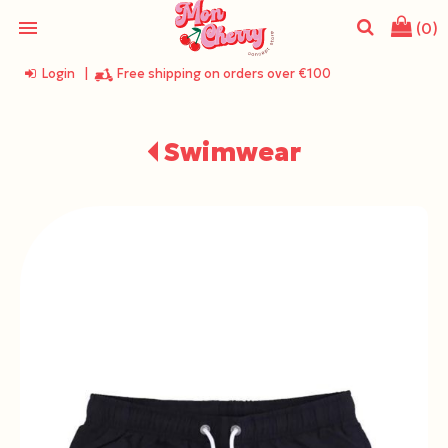
menu
(0)
Login
|
Free shipping on orders over €100
search
Swimwear