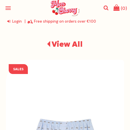
menu
(0)
Login
|
Free shipping on orders over €100
search
View All
SALES