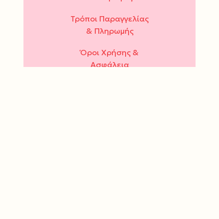
Τρόποι Παραγγελίας
& Πληρωμής
Όροι Χρήσης &
Ασφάλεια
Πολιτική Απορρήτου
ΔΕΥ - ΤΕΤ - ΣΑΒ : 10.00
- 15.00
ΤΡΙ - ΠΕΜ - ΠΑΡ : 10.00
- 14.00 & 17.30 - 21.00
Τρόποι πληρωμής: