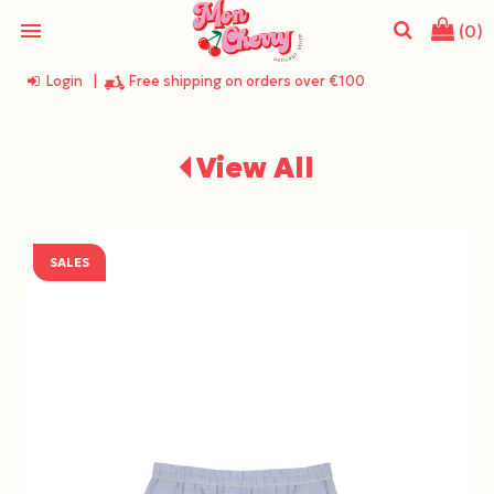
menu
(0)
Login
|
Free shipping on orders over €100
search
View All
SALES