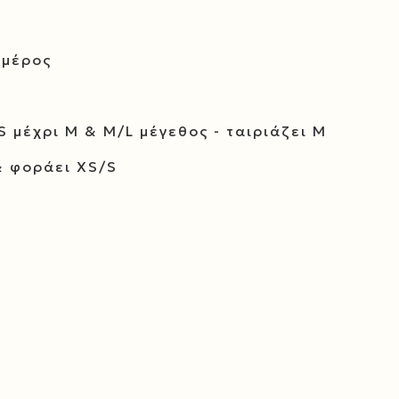
 μέρος
S μέχρι M & M/L μέγεθος - ταιριάζει M
& φοράει XS/S