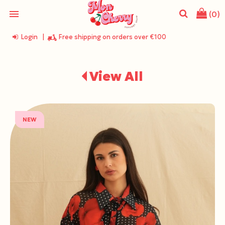
menu
(0)
Login
|
Free shipping on orders over €100
search
View All
NEW