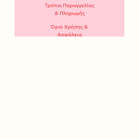
Τρόποι Παραγγελίας
& Πληρωμής
Όροι Χρήσης &
Ασφάλεια
Πολιτική Απορρήτου
ΔΕΥ - ΤΕΤ - ΣΑΒ : 10.00
- 15.00
ΤΡΙ - ΠΕΜ - ΠΑΡ : 10.00
- 14.00 & 17.30 - 21.00
Τρόποι πληρωμής: