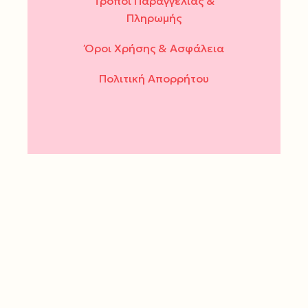
Τρόποι Παραγγελίας &
Πληρωμής
Όροι Χρήσης & Ασφάλεια
Πολιτική Απορρήτου
ΔΕΥ - ΤΕΤ - ΣΑΒ : 10.00 -
15.00
ΤΡΙ - ΠΕΜ - ΠΑΡ : 10.00 -
14.00 & 17.30 - 21.00
Τρόποι πληρωμής: