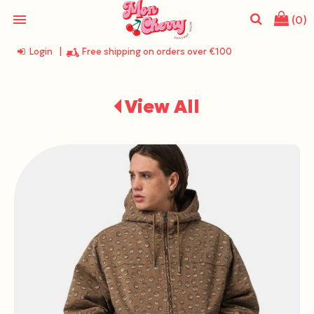
menu
(0)
Login
|
Free shipping on orders over €100
search
View All